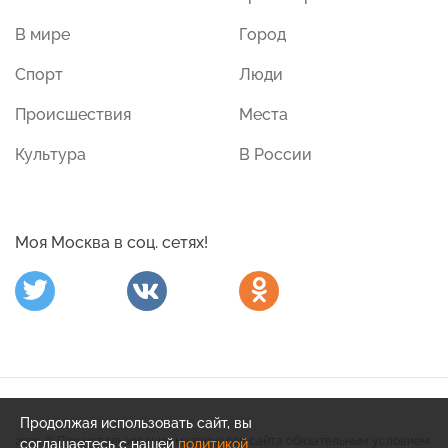
В мире
Город
Спорт
Люди
Происшествия
Места
Культура
В России
Моя Москва в соц. сетях!
Продолжая использовать сайт, вы
2020 © При использовании материалов сайта обязательным условием
соглашаетесь с нашей
политикой