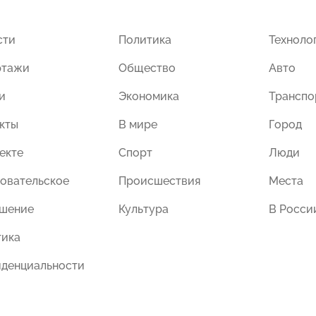
сти
Политика
Техноло
ртажи
Общество
Авто
и
Экономика
Транспо
кты
В мире
Город
екте
Спорт
Люди
овательское
Происшествия
Места
ашение
Культура
В Росси
тика
иденциальности