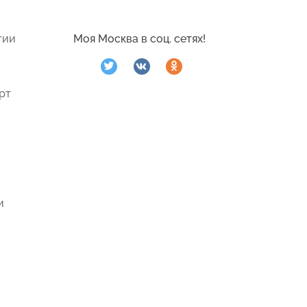
гии
Моя Москва в соц. сетях!
рт
и