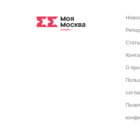
Ново
Репо
Стать
Конта
О про
Польз
согл
Поли
конф