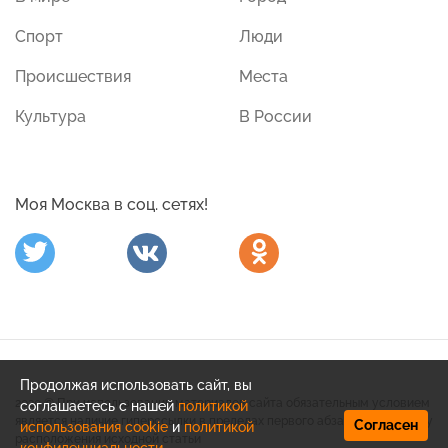
Спорт
Люди
Происшествия
Места
Культура
В России
Моя Москва в соц. сетях!
Продолжая использовать сайт, вы
2020 © При использовании материалов сайта обязательным условием
соглашаетесь с нашей
политикой
является наличие гиперссылки в пределах первого абзаца на страницу
Согласен
использования cookie
и
политикой
расположения исходной статьи