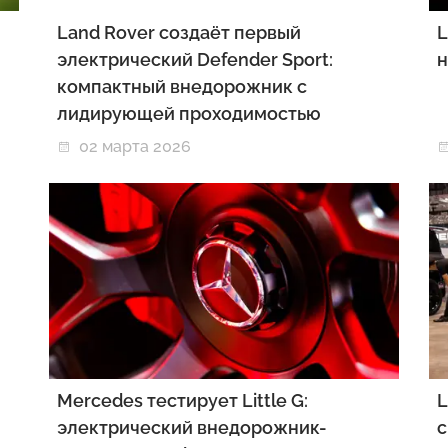
Land Rover создаёт первый
L
электрический Defender Sport:
н
компактный внедорожник с
лидирующей проходимостью
02 марта 2026
Mercedes тестирует Little G:
L
электрический внедорожник-
с