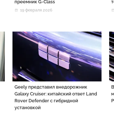
преемник G-Class
т
19 февраля 2026
Geely представил внедорожник
В
Galaxy Cruiser: китайский ответ Land
м
Rover Defender с гибридной
P
установкой