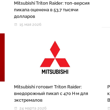
Mitsubishi Triton Raider: топ-версия
пикапа оценена в 53,7 тысячи
долларов
15 мая 2026
Mitsubishi готовит Triton Raider:
Р
и
внедорожный пикап с 470 Н·м для
к
экстремалов
B
24 марта 2026