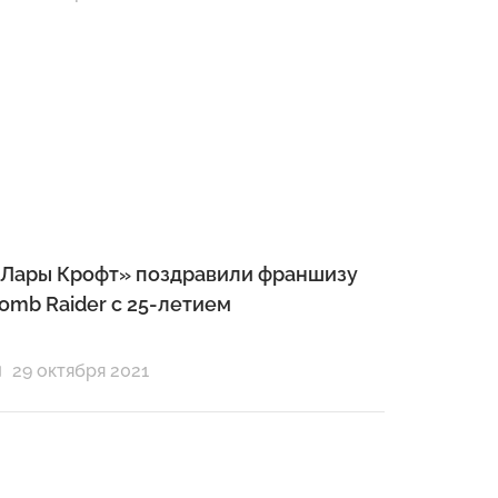
Лары Крофт» поздравили франшизу
omb Raider c 25-летием
29 октября 2021