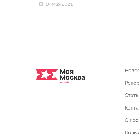
15 мая 2021
Ново
Репо
Стать
Конта
О про
Польз