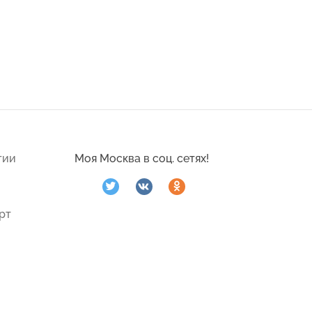
гии
Моя Москва в соц. сетях!
рт