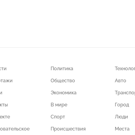
сти
Политика
Техноло
ртажи
Общество
Авто
и
Экономика
Транспо
кты
В мире
Город
екте
Спорт
Люди
овательское
Происшествия
Места