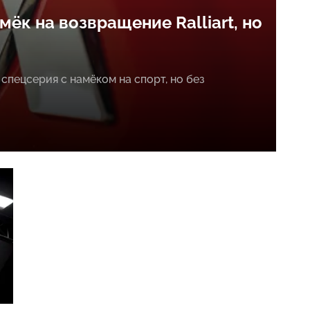
намёк на возвращение Ralliart, но
я спецсерия с намёком на спорт, но без