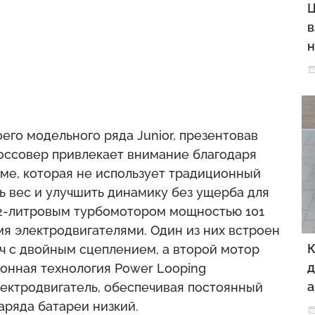
Ц
в
н
его модельного ряда Junior, презентовав
россовер привлекает внимание благодаря
е, которая не использует традиционный
ть вес и улучшить динамику без ущерба для
,2-литровым турбомотором мощностью 101
мя электродвигателями. Один из них встроен
К
ч с двойным сцеплением, а второй мотор
д
ионная технология Power Looping
а
лектродвигатель, обеспечивая постоянный
аряда батареи низкий.