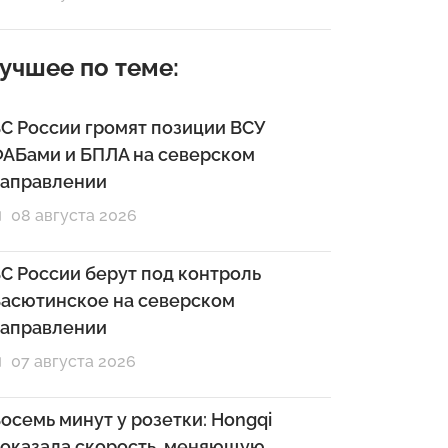
учшее по теме:
С России громят позиции ВСУ
АБами и БПЛА на северском
аправлении
08 августа 2026
С России берут под контроль
асютинское на северском
аправлении
07 августа 2026
осемь минут у розетки: Hongqi
оказала скорость, меняющую