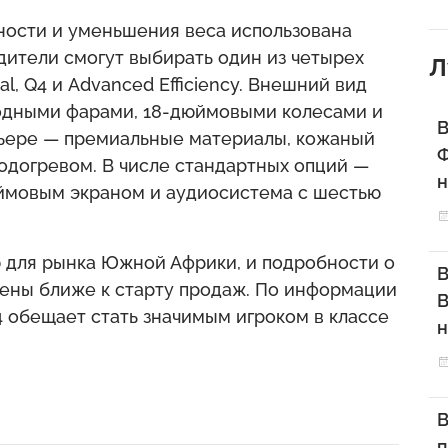
ности и уменьшения веса использована
одители смогут выбирать один из четырех
Л
l, Q4 и Advanced Efficiency. Внешний вид
диодными фарами, 18-дюймовыми колесами и
В
рьере — премиальные материалы, кожаный
Ф
подогревом. В числе стандартных опций —
н
ймовым экраном и аудиосистема с шестью
 для рынка Южной Африки, и подробности о
В
лены ближе к старту продаж. По информации
В
 Q4 обещает стать значимым игроком в классе
н
В
п