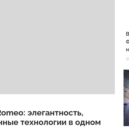
В
Ф
н
a Romeo: элегантность,
нные технологии в одном