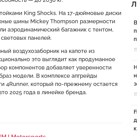
Л
ойками King Shocks. На 17-дюймовые диски
жные шины Mickey Thompson размерности
В
шли аэродинамический багажник с тентом,
п
 световых панелей.
п
ный воздухозаборник на капоте из
кционально это выглядит как продуманное
Н
абор компонентов добавляет уверенности
н
браз модели. В комплексе апгрейды
э
 4Runner, который по-прежнему остается
то 2025 года в линейке бренда.
F
д
к
#MJ Motorsports