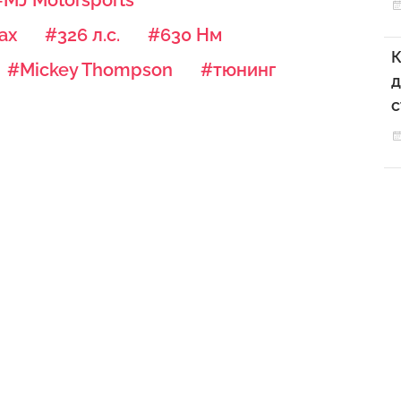
ax
#326 л.с.
#630 Нм
К
#Mickey Thompson
#тюнинг
д
с