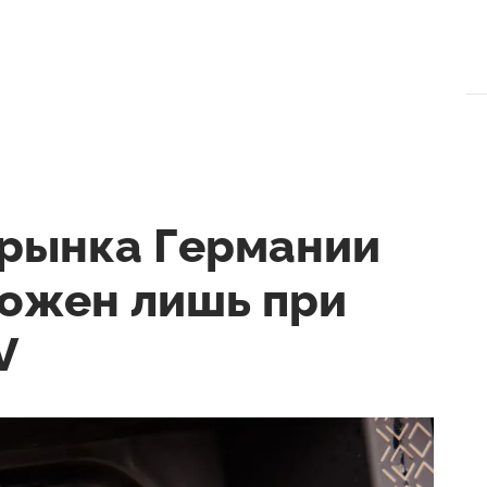
орынка Германии
можен лишь при
V