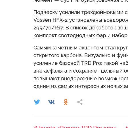
Подвеску усилили трехдюймовыми ст
Vossen HFX-2 установлены вседоро
295/70/R17. В список доработок во
комплект светодиодных фар и набор
Самым заметным акцентом стал круп
открытого карбона. Визуально и фун
усиление базовой TRD Pro: такой н
вне асфальта и сохраняет цельный о
повышают внедорожные возможности
одним из самых интересных новых ав
#Toyota 4Runner TRD Pro 2025