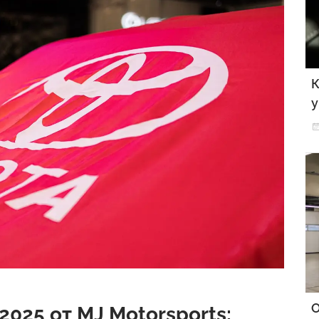
К
у
О
2025 от MJ Motorsports: