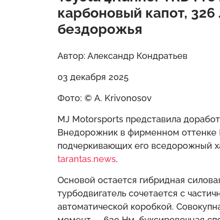
карбоновый капот, 326 
бездорожья
Автор: Александр Кондратьев
03 декабря 2025
Фото: © A. Krivonosov
MJ Motorsports представила доработ
Внедорожник в фирменном оттенке 
подчеркивающих его вседорожный ха
tarantas.news
.
Основой остается гибридная силовая
турбодвигатель сочетается с части
автоматической коробкой. Совокупна
момент — 630 Нм, буксировочная спо