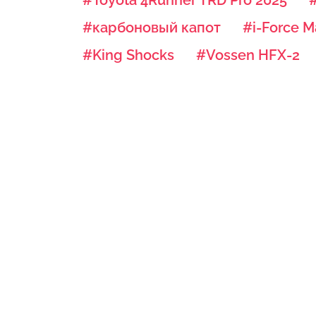
#карбоновый капот
#i-Force M
#King Shocks
#Vossen HFX-2