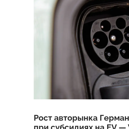
Рост авторынка Герман
при субсидиях на EV —