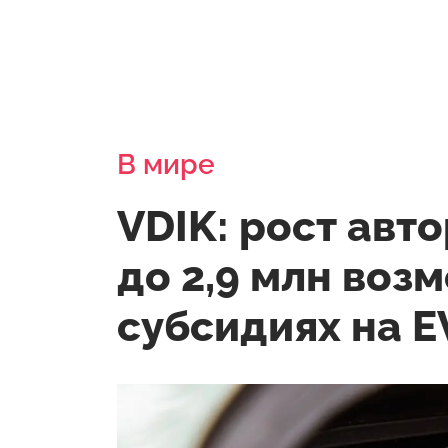
В мире
VDIK: рост авт
до 2,9 млн воз
субсидиях на E