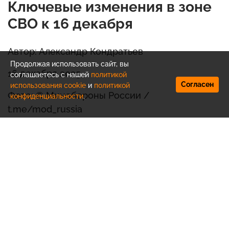
Ключевые изменения в зоне
СВО к 16 декабря
Автор: Александр Кондратьев
Продолжая использовать сайт, вы
16 декабря 2025
соглашаетесь с нашей
политикой
Согласен
использования cookie
и
политикой
Фото: © Минобороны России /
конфиденциальности
.
t.me/mod_russia
Российские вооружённые силы продолжают
выполнение задач специальной военной
операции на территории Украины. По данным
издания «
Военное дело
», к 16 декабря
обстановка на линии боевого
соприкосновения складывается следующим
образом: