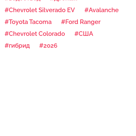
#Chevrolet Silverado EV
#Avalanche
#Toyota Tacoma
#Ford Ranger
#Chevrolet Colorado
#США
#гибрид
#2026