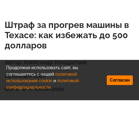
Штраф за прогрев машины в
Техасе: как избежать до 500
долларов
Автор: Александр Кондратьев
Продолжая использовать сайт, вы
соглашаетесь с нашей
политикой
25 января 2026
Согласен
использования cookie
и
политикой
конфиденциальности
.
Фото: © A. Krivonosov
В Техасе оставлять автомобиль на прогрев в
холодную погоду может привести к штрафу до
500 долларов, поскольку законодательство
штата классифицирует это как
правонарушение, даже если водитель