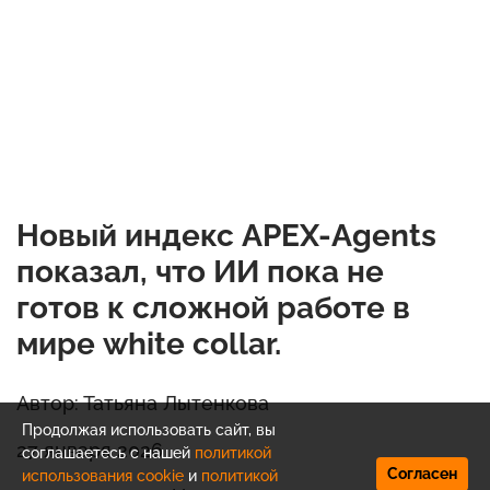
Новый индекс APEX-Agents
показал, что ИИ пока не
готов к сложной работе в
мире white collar.
Автор: Татьяна Лытенкова
Продолжая использовать сайт, вы
27 января 2026
соглашаетесь с нашей
политикой
Согласен
использования cookie
и
политикой