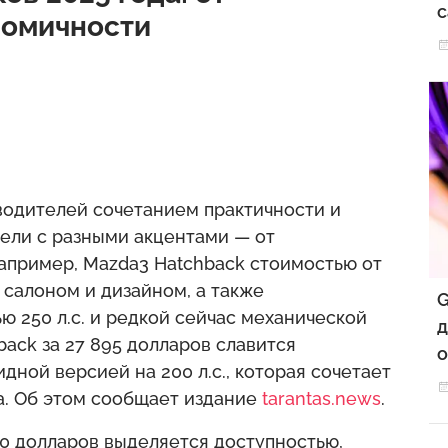
с
номичности
одителей сочетанием практичности и
дели с разными акцентами — от
апример, Mazda3 Hatchback стоимостью от
 салоном и дизайном, а также
G
 250 л.с. и редкой сейчас механической
д
back за 27 895 долларов славится
о
дной версией на 200 л.с., которая сочетает
а. Об этом сообщает издание
tarantas.news
.
580 долларов выделяется доступностью,