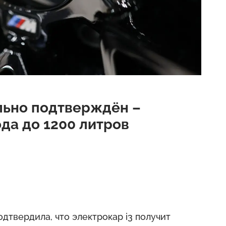
льно подтверждён –
ода до 1200 литров
твердила, что электрокар i3 получит