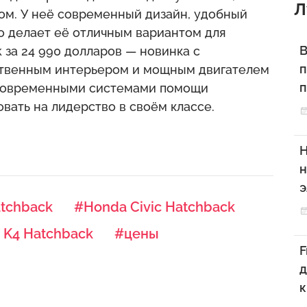
Л
ом. У неё современный дизайн, удобный
о делает её отличным вариантом для
В
 за 24 990 долларов — новинка с
п
ственным интерьером и мощным двигателем
п
а современными системами помощи
овать на лидерство в своём классе.
Н
н
э
tchback
#Honda Civic Hatchback
 K4 Hatchback
#цены
F
д
к