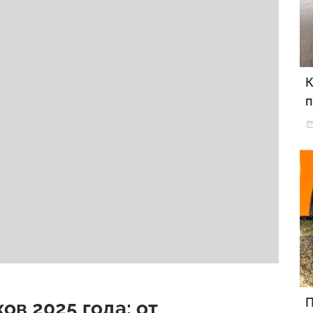
К
п
П
ов 2025 года: от