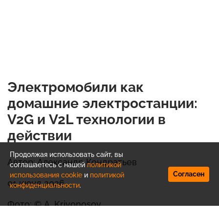
Электромобили как
домашние электростанции:
V2G и V2L технологии в
действии
Продолжая использовать сайт, вы
Автор: Александр Кондратьев
соглашаетесь с нашей
политикой
Согласен
использования cookie
и
политикой
01 июня 2026
конфиденциальности
.
Фото: © A. Krivonosov