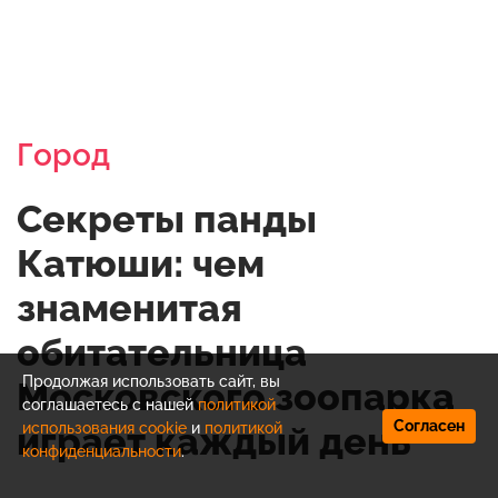
Город
Секреты панды
Катюши: чем
знаменитая
обитательница
Продолжая использовать сайт, вы
Московского зоопарка
соглашаетесь с нашей
политикой
Согласен
использования cookie
и
политикой
играет каждый день
конфиденциальности
.