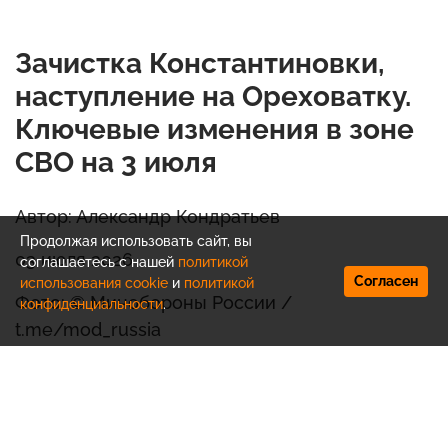
Зачистка Константиновки,
наступление на Ореховатку.
Ключевые изменения в зоне
СВО на 3 июля
Автор: Александр Кондратьев
Продолжая использовать сайт, вы
03 июля 2026
соглашаетесь с нашей
политикой
Согласен
использования cookie
и
политикой
Фото: © Минобороны России /
конфиденциальности
.
t.me/mod_russia
Вооруженные силы России продолжают
выполнение задач в рамках специальной
военной операции на Украине. По данным