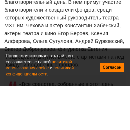
благотворительный день. В нем примут участие
благотворители и создатели фондов, среди
которых художественный руководитель театра
МХТ им. Чехова и актер Константин Хабенский,
актеры театра и кино Егор Бероев, Ксения
Алферова, Ольга Сутулова, Андрей Бурковский,
Виктор Добронравов, фигуристка Евгения
Продолжая использовать сайт, вы
Медведева и другие. Вместе с артистами на лед
соглашаетесь с нашей
политикой
выйдут и подопечные фондов.
Согласен
использования cookie
и
политикой
конфиденциальности
.
«Все средства, собранные в этот день
от продажи билетов на каток, будут
направлены на благотворительность.
Их перечислят таким авторитетным
организациям, как фонд Константина
Хабенского, фонд помощи хосписам