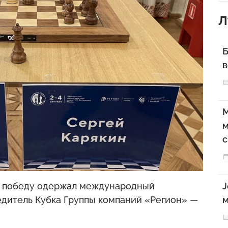
Л
Б
в
M
м
с
J
ю победу одержал международный
м
дитель Кубка Группы компаний «Регион» —