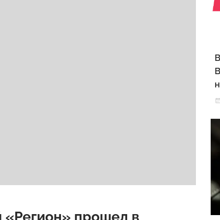
В
В
н
й «Регион» прошел в