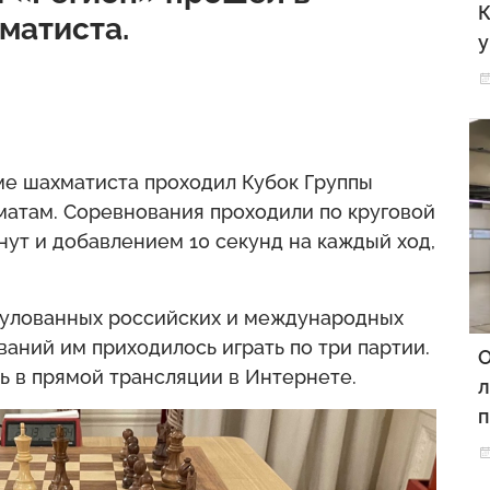
К
матиста.
у
оме шахматиста проходил Кубок Группы
атам. Соревнования проходили по круговой
ут и добавлением 10 секунд на каждый ход,
итулованных российских и международных
ваний им приходилось играть по три партии.
О
ь в прямой трансляции в Интернете.
л