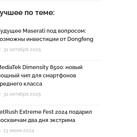
учшее по теме:
удущее Maserati под вопросом:
озможны инвестиции от Dongfeng
31 октября 2025
ediaTek Dimensity 8500: новый
ощный чип для смартфонов
реднего класса
31 октября 2025
etRush Extreme Fest 2024 подарил
осквичам два дня экстрима
13 июня 2024