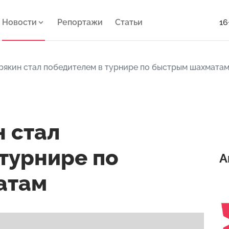
Новости
Репортажи
Статьи
16
рякин стал победителем в турнире по быстрым шахмата
 стал
турнире по
А
атам