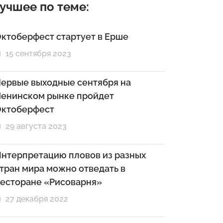
учшее по теме:
ктоберфест стартует в Ерше
15 сентября 2023
ервые выходные сентября на
енинском рынке пройдет
ктоберфест
29 августа 2023
нтерпретацию пловов из разных
тран мира можно отведать в
есторане «Рисоварня»
27 декабря 2022