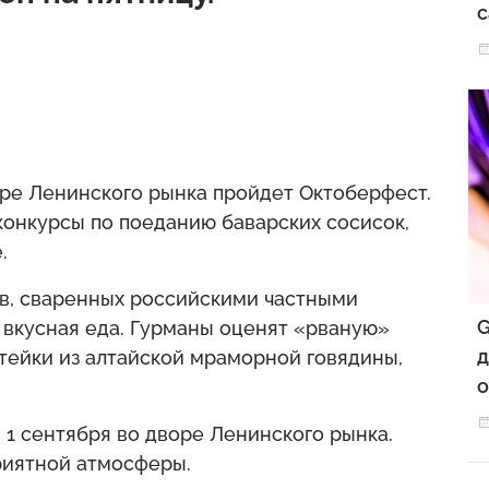
с
оре Ленинского рынка пройдет Октоберфест.
конкурсы по поеданию баварских сосисок,
.
в, сваренных российскими частными
G
 вкусная еда. Гурманы оценят «рваную»
д
тейки из алтайской мраморной говядины,
о
.
в 1 сентября во дворе Ленинского рынка.
риятной атмосферы.