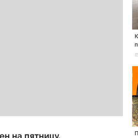
К
п
П
ен на пятницу.