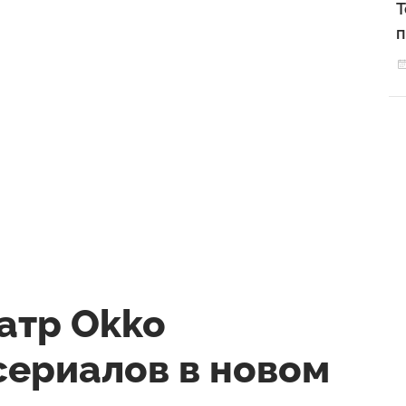
Т
п
атр Okko
сериалов в новом