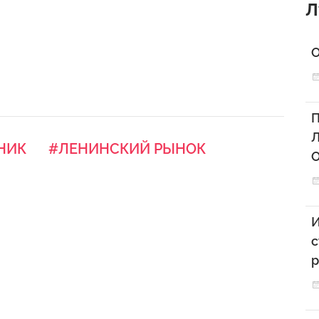
Л
О
П
Л
НИК
#ЛЕНИНСКИЙ РЫНОК
О
И
с
р