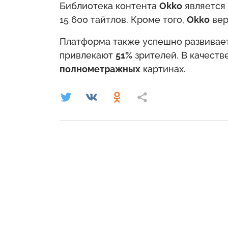
Библиотека контента
Okko
является
15 600 тайтлов. Кроме того,
Okko
вер
Платформа также успешно развивает
привлекают
51%
зрителей. В качест
полнометражных
картинах.