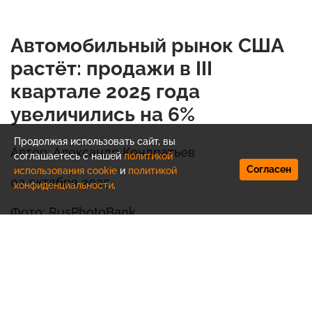
Автомобильный рынок США
растёт: продажи в III
квартале 2025 года
увеличились на 6%
Продолжая использовать сайт, вы
Автор: Александр Кондратьев
соглашаетесь с нашей
политикой
Согласен
использования cookie
и
политикой
02 октября 2025
конфиденциальности
.
Фото: RusPhotoBank
Рынок автомобилей США продемонстрировал
уверенный рост в III квартале 2025 года:
продажи достигли 4,14 млн машин, что на 6%
больше по сравнению с прошлым годом.