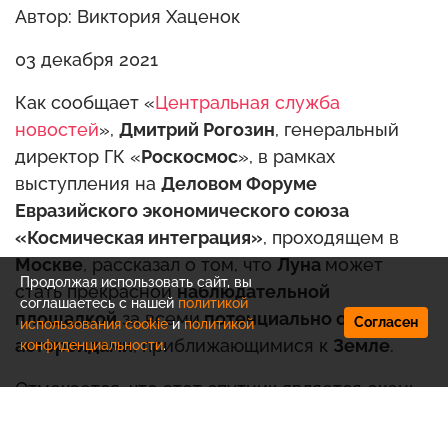
Автор: Виктория Хаценок
03 декабря 2021
Как сообщает «
Центральная служба
новостей
»,
Дмитрий Рогозин
, генеральный
директор ГК «
Роскосмос
», в рамках
выступления на
Деловом Форуме
Евразийского экономического союза
«Космическая интеграция»
, проходящем в
Москве
, рассказал о том, что
Луна
может
Продолжая использовать сайт, вы
стать прекрасной
наблюдательной
соглашаетесь с нашей
политикой
площадкой
за всеми
потенциально опасными
Согласен
использования cookie
и
политикой
астероидами
, приближающимися к
Земле
.
конфиденциальности
.
Отмечается, что этот спутник является очень
удобным объектом для анализа благодаря
наличию на нём
гравитации
. Однако при