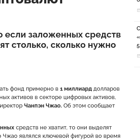
С
о если заложенных средств
«
лят столько, сколько нужно
5
здать фонд примерно в
1 миллиард
долларов
ных активов в секторе цифровых активов,
директор
Чанпэн Чжао.
Об этом сообщает
енных
средств не хватит, то они выделят
то Чжао являлся ключевой фигурой во время