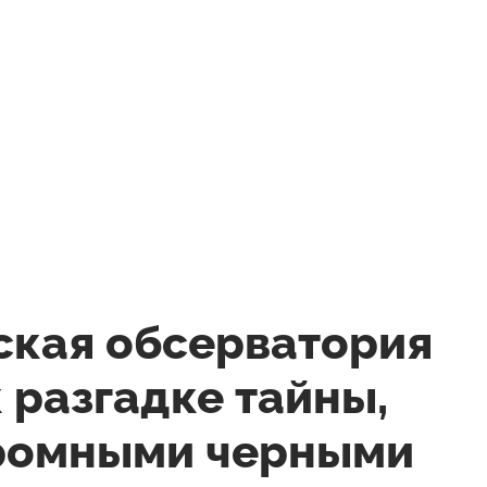
ская обсерватория
 разгадке тайны,
громными черными