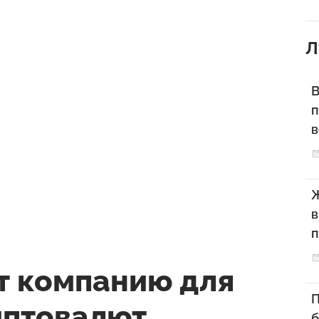
Л
В
п
Ж
в
п
т компанию для
П
иптовалют
б