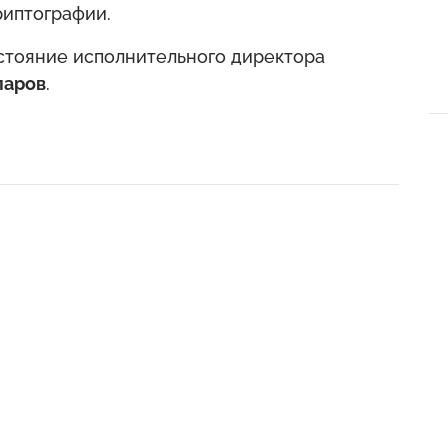
иптографии.
остояние исполнительного директора
ларов
.