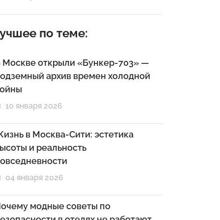
учшее по теме:
 Москве открыли «Бункер-703» —
одземный архив времен холодной
войны
10 января 2026
изнь в Москва-Сити: эстетика
ысоты и реальность
овседневности
04 января 2026
очему модные советы по
езопасности в отелях не работают