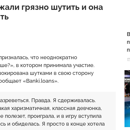
али грязно шутить и она
ть
В
п
п
призналась, что неоднократно
ше?», в котором принимала участие.
шокирована шутками в свою сторону
ообщает «Banki.loans».
разреветься. Правда. Я сдерживалась.
кая харизматичная, классная девчонка,
е полезет, проиграла, и в игру вступила
сь и обиделась. Я просто в конце хотела