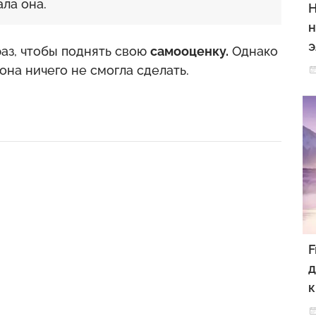
ала она.
Н
н
э
аз, чтобы поднять свою
самооценку.
Однако
она ничего не смогла сделать.
F
д
к