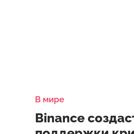
В мире
Binance создас
поддержки кр