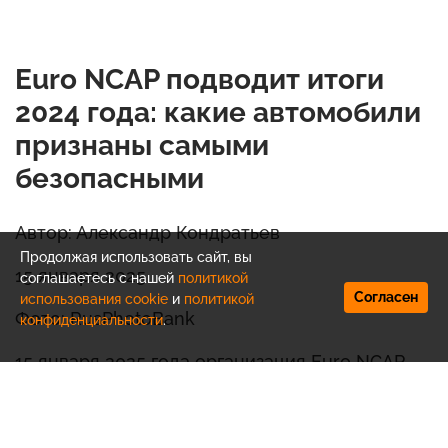
Euro NCAP подводит итоги
2024 года: какие автомобили
признаны самыми
безопасными
Автор: Александр Кондратьев
Продолжая использовать сайт, вы
15 января 2025
соглашаетесь с нашей
политикой
Согласен
использования cookie
и
политикой
Фото: RusPhotoBank
конфиденциальности
.
15 января 2025 года организация Euro NCAP
обнародовала результаты тестов
безопасности, выделив лучшие автомобили
2024 года. В списке лидеров, который