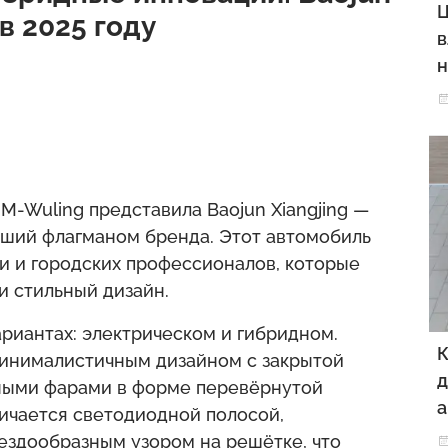
Ц
в 2025 году
в
н
GM-Wuling представила Baojun Xiangjing —
ший флагманом бренда. Этот автомобиль
 и городских профессионалов, которые
и стильный дизайн.
ариантах: электрическом и гибридном.
К
минималистичным дизайном с закрытой
д
ными фарами в форме перевёрнутой
а
ичается светодиодной полосой,
здообразным узором на решётке, что