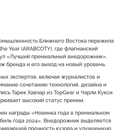
промышленность Ближнего Востока пережила
the Year (ARABCOTY), где флагманский
тул «Лучший премиальный внедорожник».
ж бренда и его выход на новый уровень.
ых экспертов, включая журналистов и
имание сочетанию технологий, дизайна и
ись Тарек Хавчар из TopGear и Чарли Кукси
черкивает высокий статус премии.
оен награды «Новинка года в премиальном
биль года 2024». Внедорожник выделяется
ечивающей прочность кузова и улучшенную