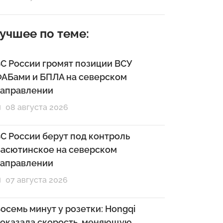
учшее по теме:
С России громят позиции ВСУ
АБами и БПЛА на северском
аправлении
08 августа 2026
С России берут под контроль
асютинское на северском
аправлении
07 августа 2026
осемь минут у розетки: Hongqi
оказала скорость, меняющую