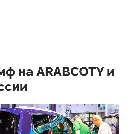
умф на ARABCOTY и
ссии