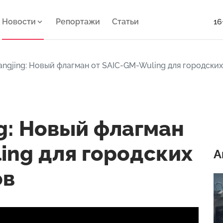
Новости
Репортажи
Статьи
16
iangjing: Новый флагман от SAIC-GM-Wuling для городск
ng: Новый флагман
ing для городских
А
ов