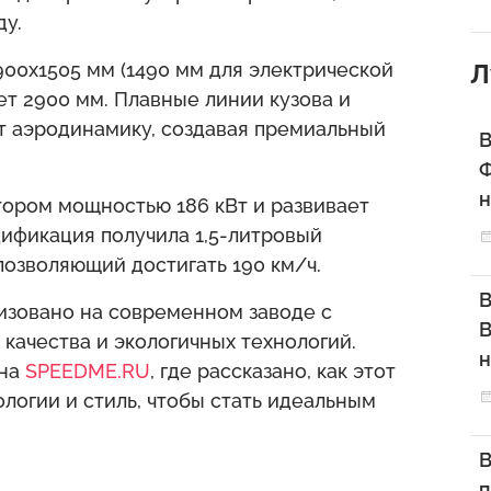
у.
00x1505 мм (1490 мм для электрической
Л
ает 2900 мм. Плавные линии кузова и
т аэродинамику, создавая премиальный
В
Ф
н
ором мощностью 186 кВт и развивает
дификация получила 1,5-литровый
позволяющий достигать 190 км/ч.
В
низовано на современном заводе с
В
качества и экологичных технологий.
н
 на
SPEEDME.RU
, где рассказано, как этот
логии и стиль, чтобы стать идеальным
В
п