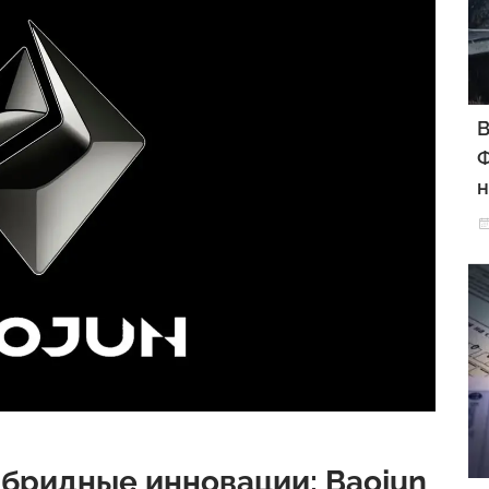
В
Ф
н
ибридные инновации: Baojun