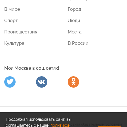
В мире
Город
Спорт
Люди
Происшествия
Места
Культура
В России
Моя Москва в соц. сетях!
Продолжая использовать сайт, вы
2020 © При использовании материалов сайта обязательным условием
соглашаетесь с нашей
политикой